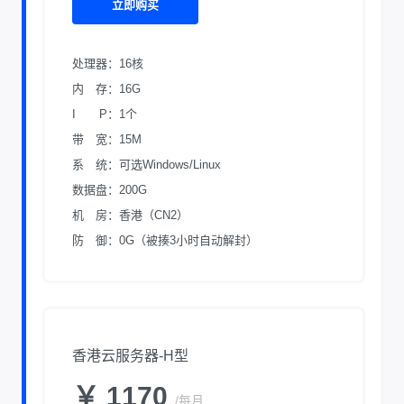
立即购买
处理器：16核
内 存：16G
I P：1个
带 宽：15M
系 统：可选Windows/Linux
数据盘：200G
机 房：香港（CN2）
防 御：0G（被揍3小时自动解封）
香港云服务器-H型
￥ 1170
/每月