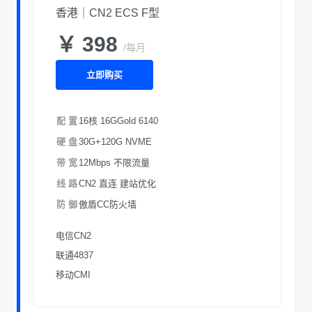
香港｜CN2 ECS F型
￥ 398
/每月
立即购买
配 置
16核 16G
Gold 6140
硬 盘
30G+120G NVME
带 宽
12Mbps 不限流量
线 路
CN2 直连 建站优化
防 御
傲盾CC防火墙
电信CN2
联通4837
移动CMI