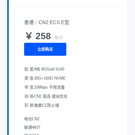
香港｜CN2 ECS E型
￥ 258
/每月
立即购买
配 置
8核 8G
Gold 6140
硬 盘
30G+100G NVME
带 宽
10Mbps 不限流量
线 路
CN2 直连 建站优化
防 御
傲盾CC防火墙
电信CN2
联通4837