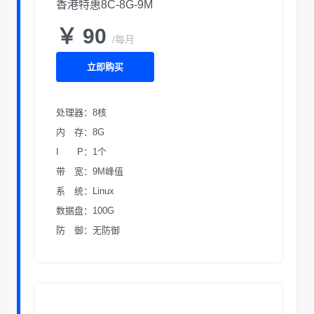
香港特惠8C-8G-9M
￥ 90
/每月
立即购买
处理器：8核
内 存：8G
I P：1个
带 宽：9M峰值
系 统：Linux
数据盘：100G
防 御：无防御