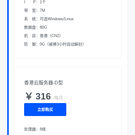
I P：1个
带 宽：7M
系 统：可选Windows/Linux
数据盘：80G
机 房：香港（CN2）
防 御：0G（被揍3小时自动解封）
香港云服务器-D型
￥ 316
/每月
立即购买
处理器：8核