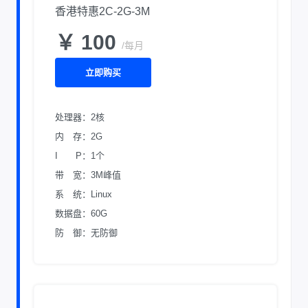
香港特惠2C-2G-3M
￥ 100
/每月
立即购买
处理器：2核
内 存：2G
I P：1个
带 宽：3M峰值
系 统：Linux
数据盘：60G
防 御：无防御