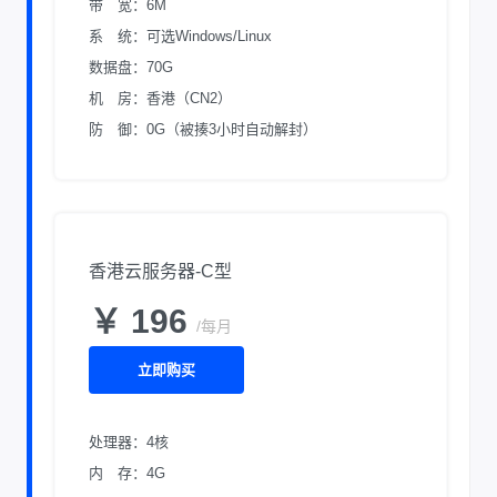
带 宽：6M
系 统：可选Windows/Linux
数据盘：70G
机 房：香港（CN2）
防 御：0G（被揍3小时自动解封）
香港云服务器-C型
￥ 196
/每月
立即购买
处理器：4核
内 存：4G