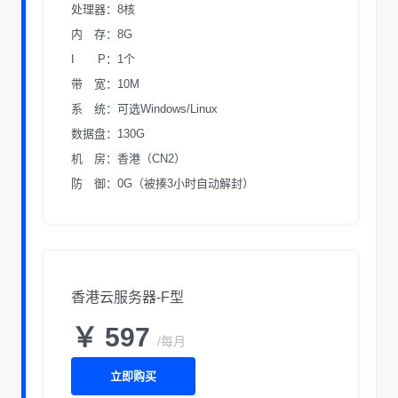
处理器：8核
内 存：8G
I P：1个
带 宽：10M
系 统：可选Windows/Linux
数据盘：130G
机 房：香港（CN2）
防 御：0G（被揍3小时自动解封）
香港云服务器-F型
￥ 597
/每月
立即购买