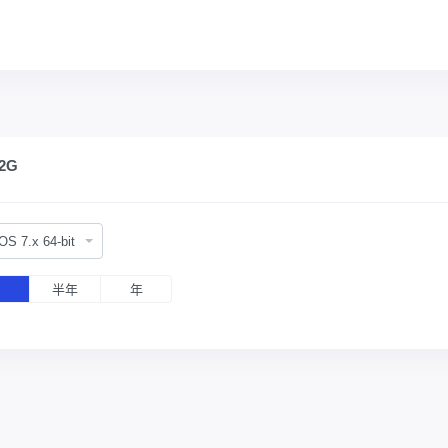
32G
OS 7.x 64-bit
月
半年
年