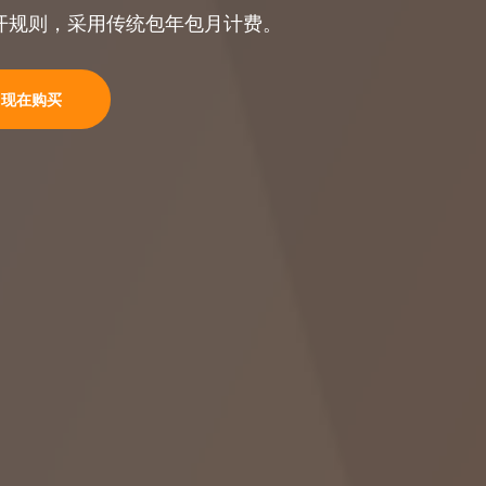
CC开规则，采用传统包年包月计费。
现在购买