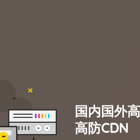
云托管
物理资源
国内国外
器
务器
高防CDN