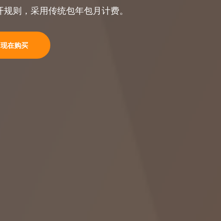
CC开规则，采用传统包年包月计费。
现在购买