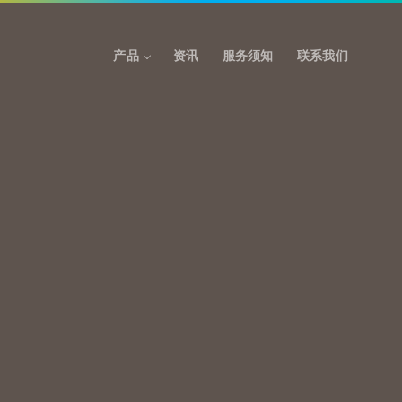
产品
资讯
服务须知
联系我们
物理服务器