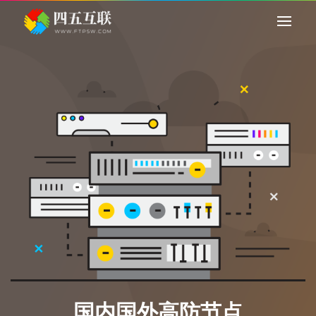
灵活高效的云托管
灵活高效的云托管
弹性云服务器
弹性云服务器
种选择，随时调配您的资源，
硬件规格多样，路线多种选
，更有丰富的成长计划等您加
随开随毁，还能暂停，更有
强大的专用物理资源
强大的专用物理资
入。
入。
独立物理服务器
独立物理服务器
了解更多
了解更多
现在购买
现在购买
器，还可以购买独享的带宽资
专用一整台物理服务器，还
开通，无需等待。
源，自助开通，
国内国外高防节点
了解更多
了解更多
现在购买
现在购买